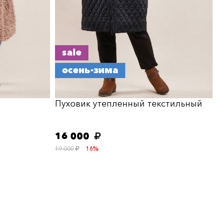
sale
осень-зима
Пуховик утепленный текстильный
16 000
19 000
16%