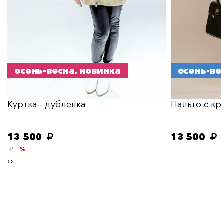
осень-весна, новинка
осень-в
Куртка - дубленка
Пальто с к
13 500
13 500
%
‹
›