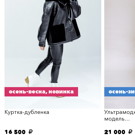
осень-весна, новинка
осень-з
Куртка-дубленка
Ультрамод
модель…
16 500
21 000