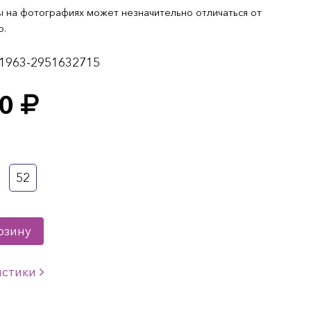
 на фотографиях может незначительно отличаться от
о.
1963-2951632715
0
52
рзину
истики