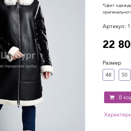
*Цвет одежды
оригинальног
Артикул:
1
22 80
Размер
48
50
В ко
Характер