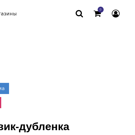
0
газины
ма
вик-дубленка