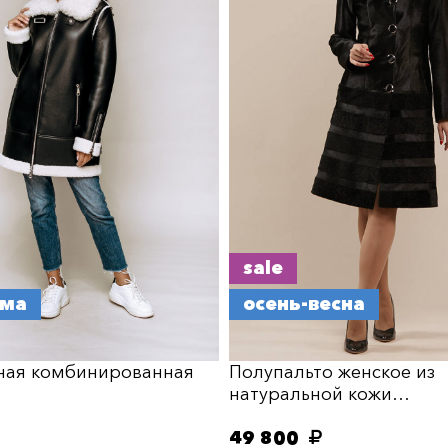
sale
има
осень-весна
ная комбинированная
Полупальто женское из
натуральной кожи…
49 800