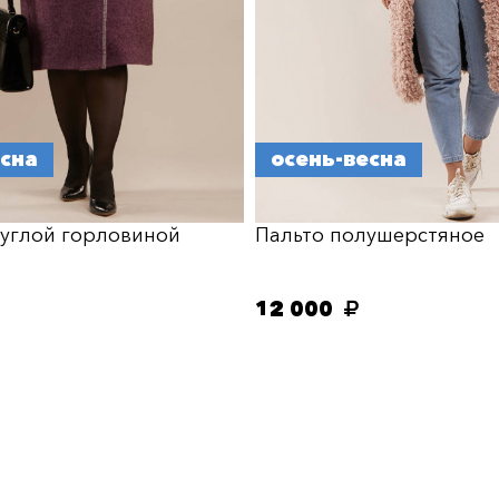
есна
осень-весна
руглой горловиной
Пальто полушерстяное
12 000