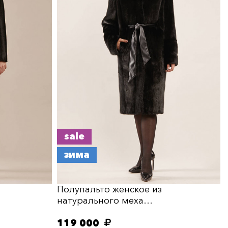
sale
зима
Полупальто женское из
натурального меха…
119 000