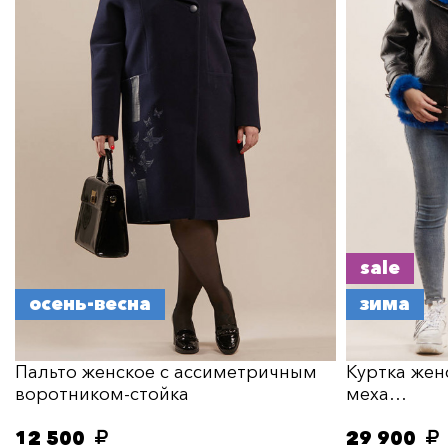
sale
осень-весна
зима
Пальто женское с ассиметричным
Куртка жен
воротником-стойка
меха…
12 500
29 900