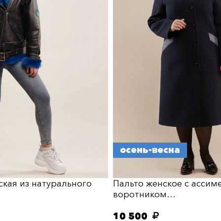
осень-весна
ская из натурального
Пальто женское с асси
воротником…
10 500