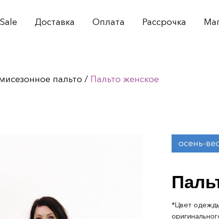
Sale
Доставка
Оплата
Рассрочка
Ма
мисезонное пальто
/
Пальто женское
осень-ве
Паль
*Цвет одежды
оригинальног