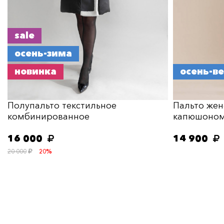
sale
осень-зима
новинка
осень-в
Полупальто текстильное
Пальто жен
комбинированное
капюшоно
16 000
14 900
20 000
20%