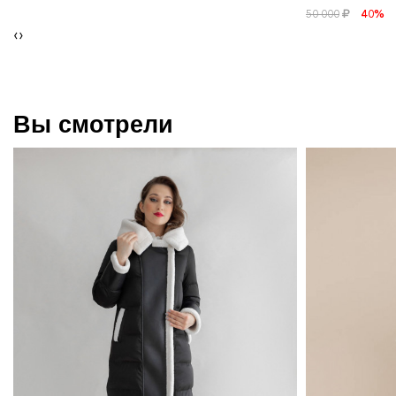
50 000
40%
‹
›
Вы смотрели