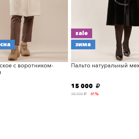
sale
есна
зима
ское с воротником-
Пальто натуральный ме
м
15 000
38 000
61%