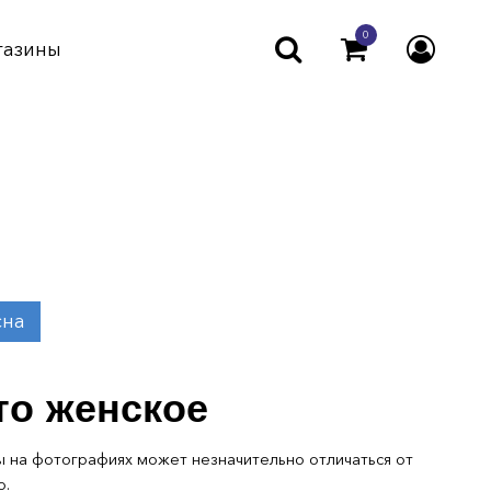
0
газины
сна
то женское
 на фотографиях может незначительно отличаться от
о.