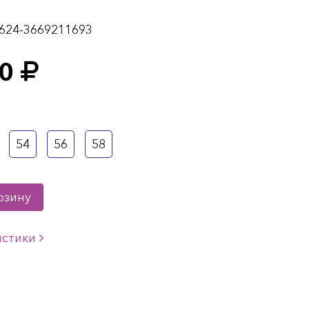
624-3669211693
0
54
56
58
рзину
истики