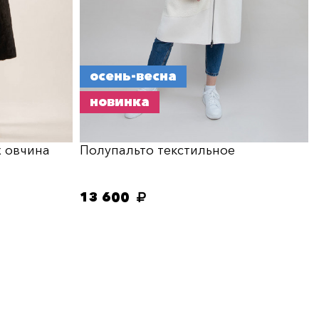
осень-весна
новинка
х овчина
Полупальто текстильное
13 600