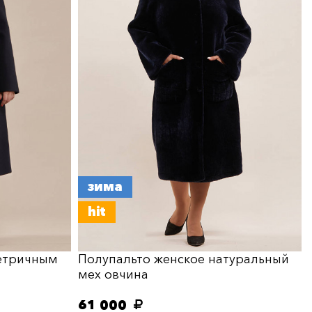
зима
hit
метричным
Полупальто женское натуральный
мех овчина
61 000