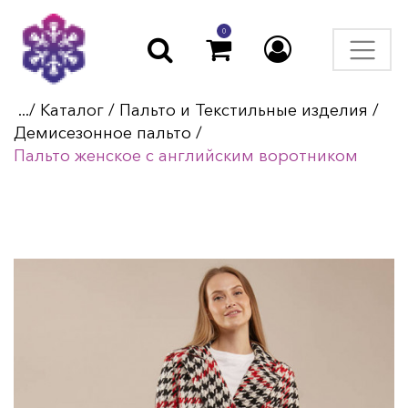
0
.../
Каталог
/
Пальто и Текстильные изделия
/
Демисезонное пальто
/
Пальто женское с английским воротником