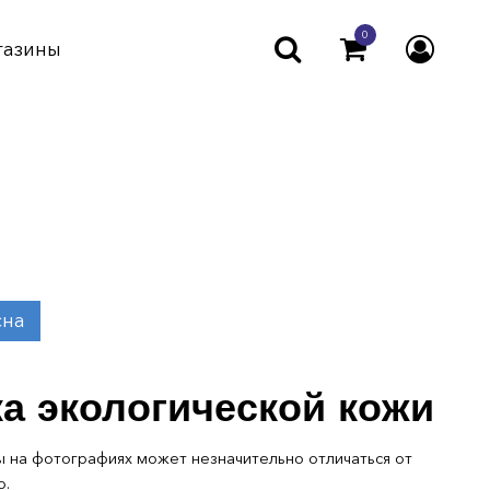
0
газины
сна
ка экологической кожи
 на фотографиях может незначительно отличаться от
о.