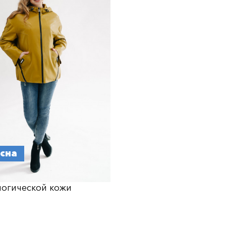
есна
логической кожи