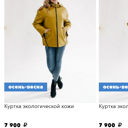
осень-весна
осень-в
Куртка экологической кожи
Куртка эко
7 900
7 900