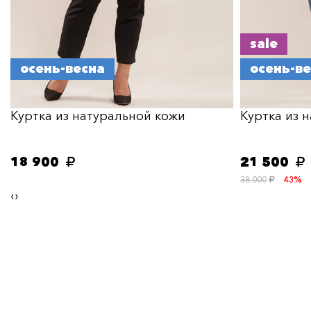
sale
осень-весна
осень-в
Куртка из натуральной кожи
Куртка из 
18 900
21 500
38 000
43%
‹
›