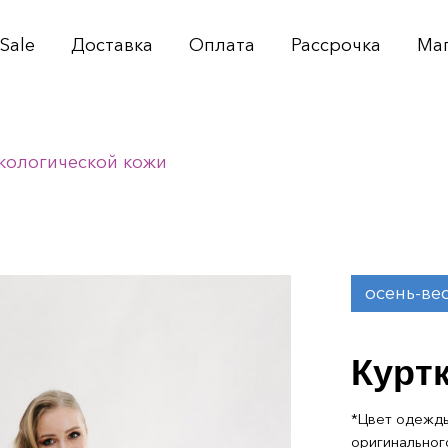
Sale
Доставка
Оплата
Рассрочка
Ма
экологической кожи
осень-ве
Курт
*Цвет одежды
оригинальног