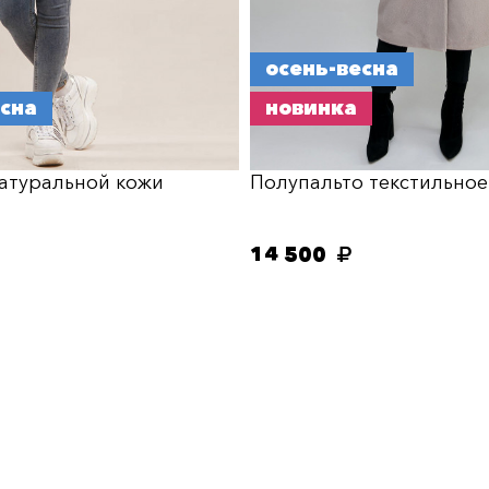
осень-весна
есна
новинка
натуральной кожи
Полупальто текстильное
14 500