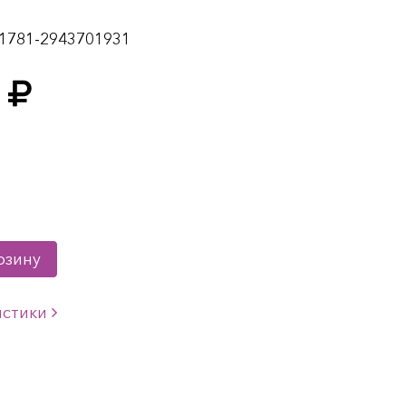
1781-2943701931
рзину
истики