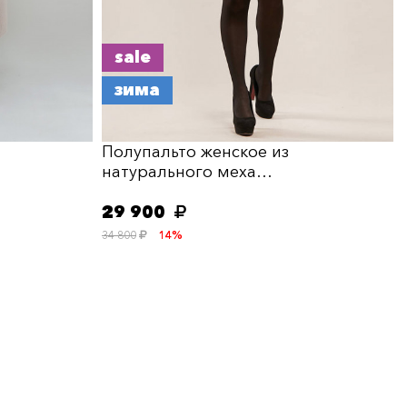
sale
зима
Полупальто женское из
натурального меха…
29 900
34 800
14%