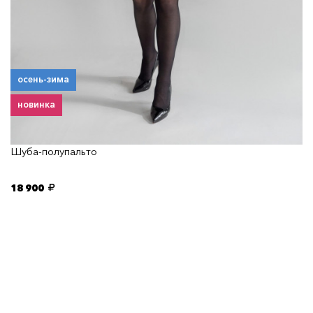
осень-зима
новинка
Шуба-полупальто
18 900