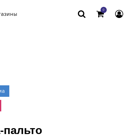
0
газины
ма
-пальто