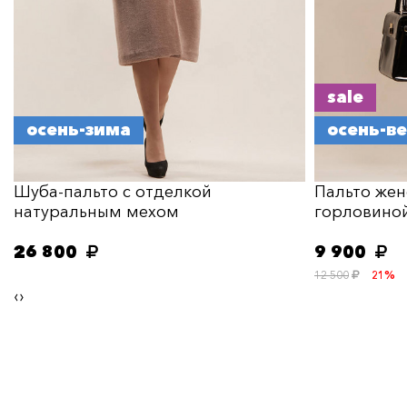
sale
осень-зима
осень-в
Шуба-пальто с отделкой
Пальто жен
натуральным мехом
горловино
26 800
9 900
12 500
21%
‹
›