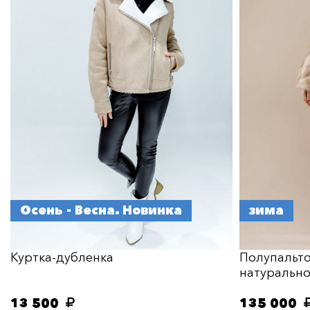
Осень - Весна. Новинка
зима
Куртка-дубленка
Полупальто
натуральн
13 500
135 000