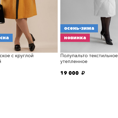
осень-зима
есна
новинка
ское с круглой
Полупальто текстильное
й
утепленное
19 000