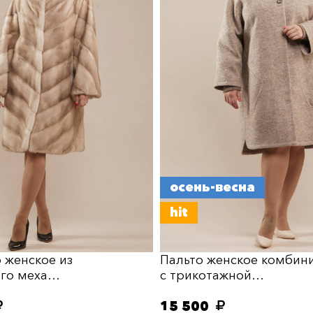
осень-весна
hit
 женское из
Пальто женское комбин
ого меха…
с трикотажной…
15 500