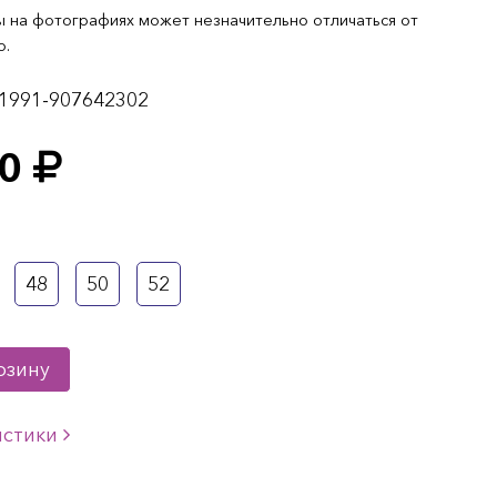
 на фотографиях может незначительно отличаться от
о.
1991-907642302
0
48
50
52
рзину
истики