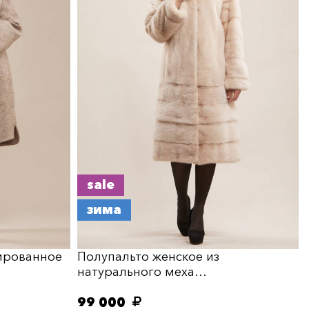
sale
зима
ированное
Полупальто женское из
натурального меха…
99 000